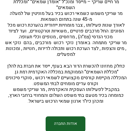
מר חיים שריקי – מייסד ומנכ"ל "אומדן שמאים" "ומכללת 
השמאים"
מר שריקי משמש כשמאי רכוש בכיר בעל מוניטין של למעלה 
מ-45 שנה בתחום השמאות. 
לאורך שנות פעילותו , צבר מומחיות ייחודית בהערכת רכוש מכל 
הסוגים: החל מרכבים פרטיים , משאיות וטרקטורים,  ועד לציוד 
מכני הנדסי (צמ"ה) , מדחסים , מנופים וכלי תעופה.
מר שריקי  מתמחה  באומדן  נזקי  רכוש  מורכבים , בהם  נזקי אש 
, מים והצפות , לצד הערכת רכוש ותכולה לדירות , חנויות , ומכונות 
 למפעלים. 
כחלק מחזונו להכשרת הדור הבא בענף, ייסד את חברת בת להלן 
"מכללת השמאים" הממוקמת במכללה האקדמית רמת גן. 
המכללה מקיימת קורסים מקצועיים לשמאי רכוש , סוקרי סיכונים 
וקורס עדים מומחים לבתי המשפט.
במקביל לפעילותו העסקית והאקדמית , מר שריקי משמש 
כמומחה בכיר מטעם בתי משפט השלום והמחוזי ברחבי הארץ, 
ומכהן כיו"ר ארגון שמאי הרכוש בישראל.
אודות החברה