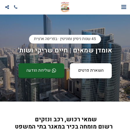
45 שנות ניסיון ומוניטין · בפריסה ארצית
אומדן שמאים | חיים שריקי ושות'
השארת פרטים
שליחת הודעה
שמאי רכוש, רכב ונזקים 
  רשום מומחה בכיר במאגר בתי המשפט