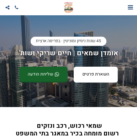
45 שנות ניסיון ומוניטין · בפריסה ארצית
אומדן שמאים | חיים שריקי ושות'
השארת פרטים
שליחת הודעה
שמאי רכוש, רכב ונזקים 
  רשום מומחה בכיר במאגר בתי המשפט