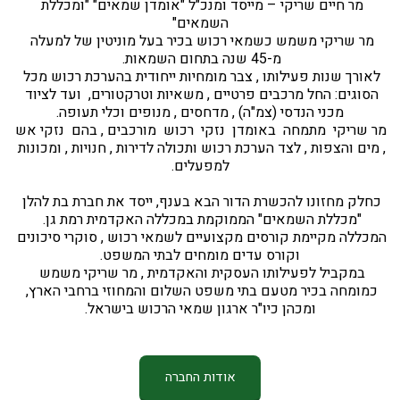
מר חיים שריקי – מייסד ומנכ"ל "אומדן שמאים" "ומכללת 
השמאים"
מר שריקי משמש כשמאי רכוש בכיר בעל מוניטין של למעלה 
מ-45 שנה בתחום השמאות. 
לאורך שנות פעילותו , צבר מומחיות ייחודית בהערכת רכוש מכל 
הסוגים: החל מרכבים פרטיים , משאיות וטרקטורים,  ועד לציוד 
מכני הנדסי (צמ"ה) , מדחסים , מנופים וכלי תעופה.
מר שריקי  מתמחה  באומדן  נזקי  רכוש  מורכבים , בהם  נזקי אש 
, מים והצפות , לצד הערכת רכוש ותכולה לדירות , חנויות , ומכונות 
 למפעלים. 
כחלק מחזונו להכשרת הדור הבא בענף, ייסד את חברת בת להלן 
"מכללת השמאים" הממוקמת במכללה האקדמית רמת גן. 
המכללה מקיימת קורסים מקצועיים לשמאי רכוש , סוקרי סיכונים 
וקורס עדים מומחים לבתי המשפט.
במקביל לפעילותו העסקית והאקדמית , מר שריקי משמש 
כמומחה בכיר מטעם בתי משפט השלום והמחוזי ברחבי הארץ, 
ומכהן כיו"ר ארגון שמאי הרכוש בישראל.
אודות החברה