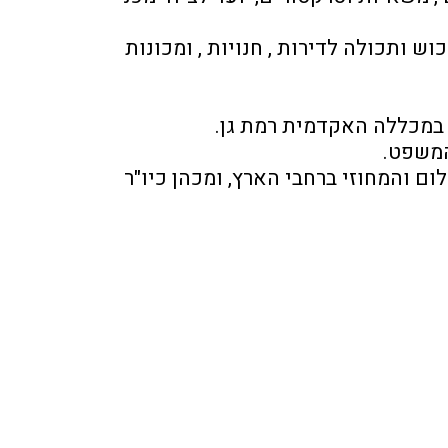
מר שריקי  מתמחה  באומדן  נזקי  רכוש  מורכבים , בהם  נזקי אש , מים והצפות , לצד הערכת רכוש ותכולה לדירות , חנויות , ומכונות 
במכללה האקדמית רמת גן. 
המשפט.
במקביל לפעילותו העסקית והאקדמית , מר שריקי משמש כמומחה בכיר מטעם בתי משפט השלום והמחוזי ברחבי הארץ, ומכהן כיו"ר 