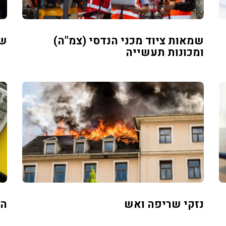
שמאות ציוד מכני הנדסי (צמ"ה)
שמ
ומכונות תעשייה
נזקי שריפה ואש
הע