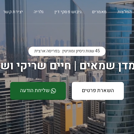
המלצות
מאמרים
גיבוש פסקי דין
גלריה
יצירת קשר
45 שנות ניסיון ומוניטין · בפריסה ארצית
דן שמאים | חיים שריקי ושו
השארת פרטים
שליחת הודעה