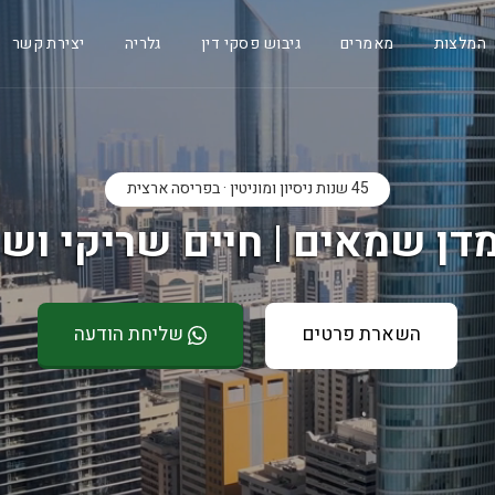
המלצות
מאמרים
גיבוש פסקי דין
גלריה
יצירת קשר
45 שנות ניסיון ומוניטין · בפריסה ארצית
דן שמאים | חיים שריקי ושו
השארת פרטים
שליחת הודעה