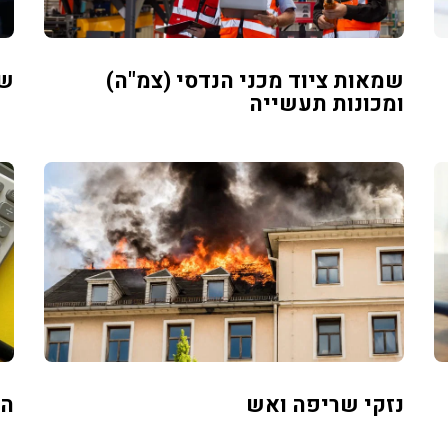
שמאות ציוד מכני הנדסי (צמ"ה)
שמ
ומכונות תעשייה
נזקי שריפה ואש
הע