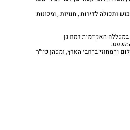
מר שריקי  מתמחה  באומדן  נזקי  רכוש  מורכבים , בהם  נזקי אש , מים והצפות , לצד הערכת רכוש ותכולה לדירות , חנויות , ומכונות 
במכללה האקדמית רמת גן. 
המשפט.
במקביל לפעילותו העסקית והאקדמית , מר שריקי משמש כמומחה בכיר מטעם בתי משפט השלום והמחוזי ברחבי הארץ, ומכהן כיו"ר 