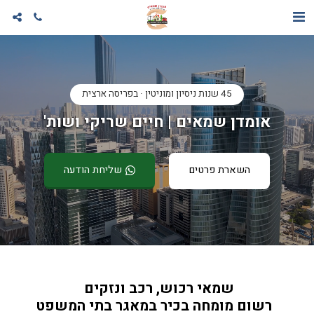
45 שנות ניסיון ומוניטין · בפריסה ארצית
אומדן שמאים | חיים שריקי ושות'
השארת פרטים
שליחת הודעה
שמאי רכוש, רכב ונזקים 
  רשום מומחה בכיר במאגר בתי המשפט