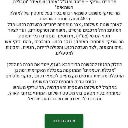
מר חיים שריקי – מייסד ומנכ"ל "אומדן שמאים" "ומכללת 
השמאים"
מר שריקי משמש כשמאי רכוש בכיר בעל מוניטין של למעלה 
מ-45 שנה בתחום השמאות. 
לאורך שנות פעילותו , צבר מומחיות ייחודית בהערכת רכוש מכל 
הסוגים: החל מרכבים פרטיים , משאיות וטרקטורים,  ועד לציוד 
מכני הנדסי (צמ"ה) , מדחסים , מנופים וכלי תעופה.
מר שריקי  מתמחה  באומדן  נזקי  רכוש  מורכבים , בהם  נזקי אש 
, מים והצפות , לצד הערכת רכוש ותכולה לדירות , חנויות , ומכונות 
 למפעלים. 
כחלק מחזונו להכשרת הדור הבא בענף, ייסד את חברת בת להלן 
"מכללת השמאים" הממוקמת במכללה האקדמית רמת גן. 
המכללה מקיימת קורסים מקצועיים לשמאי רכוש , סוקרי סיכונים 
וקורס עדים מומחים לבתי המשפט.
במקביל לפעילותו העסקית והאקדמית , מר שריקי משמש 
כמומחה בכיר מטעם בתי משפט השלום והמחוזי ברחבי הארץ, 
ומכהן כיו"ר ארגון שמאי הרכוש בישראל.
אודות החברה