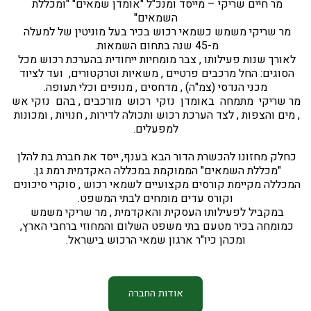
מר חיים שריקי – מייסד ומנכ"ל "אומדן שמאים" "ומכללת 
השמאים"
מר שריקי משמש כשמאי רכוש בכיר בעל מוניטין של למעלה 
מ-45 שנה בתחום השמאות. 
לאורך שנות פעילותו , צבר מומחיות ייחודית בהערכת רכוש מכל 
הסוגים: החל מרכבים פרטיים , משאיות וטרקטורים,  ועד לציוד 
מכני הנדסי (צמ"ה) , מדחסים , מנופים וכלי תעופה.
מר שריקי  מתמחה  באומדן  נזקי  רכוש  מורכבים , בהם  נזקי אש 
, מים והצפות , לצד הערכת רכוש ותכולה לדירות , חנויות , ומכונות 
 למפעלים. 
כחלק מחזונו להכשרת הדור הבא בענף, ייסד את חברת בת להלן 
"מכללת השמאים" הממוקמת במכללה האקדמית רמת גן. 
המכללה מקיימת קורסים מקצועיים לשמאי רכוש , סוקרי סיכונים 
וקורס עדים מומחים לבתי המשפט.
במקביל לפעילותו העסקית והאקדמית , מר שריקי משמש 
כמומחה בכיר מטעם בתי משפט השלום והמחוזי ברחבי הארץ, 
ומכהן כיו"ר ארגון שמאי הרכוש בישראל.
אודות החברה