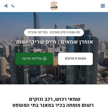
45 שנות ניסיון ומוניטין · בפריסה ארצית
אומדן שמאים | חיים שריקי ושות'
השארת פרטים
שליחת הודעה
שמאי רכוש, רכב ונזקים 
  רשום מומחה בכיר במאגר בתי המשפט