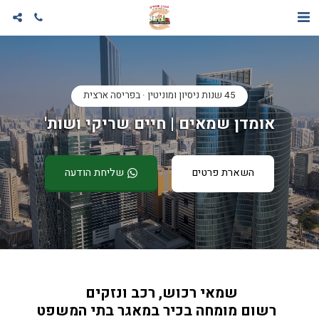
45 שנות ניסיון ומוניטין · בפריסה ארצית
אומדן שמאים | חיים שריקי ושות'
השארת פרטים
שליחת הודעה
שמאי רכוש, רכב ונזקים 
  רשום מומחה בכיר במאגר בתי המשפט