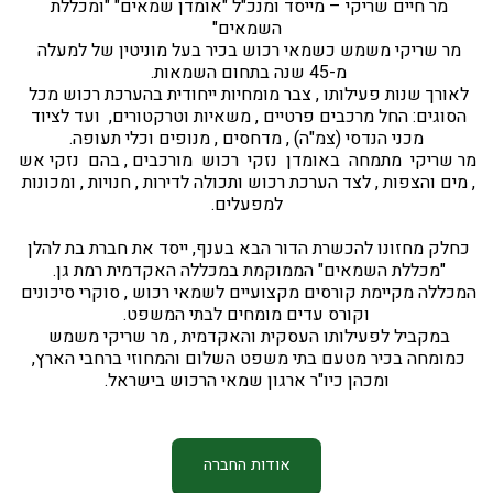
מר חיים שריקי – מייסד ומנכ"ל "אומדן שמאים" "ומכללת 
השמאים"
מר שריקי משמש כשמאי רכוש בכיר בעל מוניטין של למעלה 
מ-45 שנה בתחום השמאות. 
לאורך שנות פעילותו , צבר מומחיות ייחודית בהערכת רכוש מכל 
הסוגים: החל מרכבים פרטיים , משאיות וטרקטורים,  ועד לציוד 
מכני הנדסי (צמ"ה) , מדחסים , מנופים וכלי תעופה.
מר שריקי  מתמחה  באומדן  נזקי  רכוש  מורכבים , בהם  נזקי אש 
, מים והצפות , לצד הערכת רכוש ותכולה לדירות , חנויות , ומכונות 
 למפעלים. 
כחלק מחזונו להכשרת הדור הבא בענף, ייסד את חברת בת להלן 
"מכללת השמאים" הממוקמת במכללה האקדמית רמת גן. 
המכללה מקיימת קורסים מקצועיים לשמאי רכוש , סוקרי סיכונים 
וקורס עדים מומחים לבתי המשפט.
במקביל לפעילותו העסקית והאקדמית , מר שריקי משמש 
כמומחה בכיר מטעם בתי משפט השלום והמחוזי ברחבי הארץ, 
ומכהן כיו"ר ארגון שמאי הרכוש בישראל.
אודות החברה