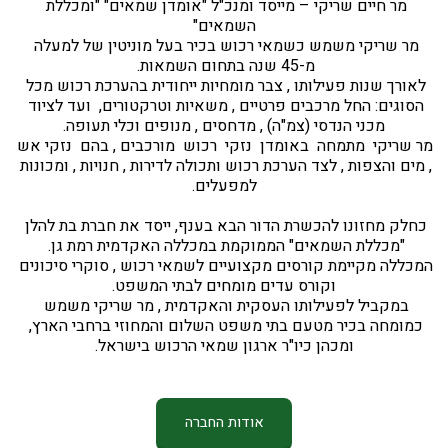
מר חיים שריקי – מייסד ומנכ"ל "אומדן שמאים" "ומכללת 
השמאים"
מר שריקי משמש כשמאי רכוש בכיר בעל מוניטין של למעלה 
מ-45 שנה בתחום השמאות. 
לאורך שנות פעילותו , צבר מומחיות ייחודית בהערכת רכוש מכל 
הסוגים: החל מרכבים פרטיים , משאיות וטרקטורים,  ועד לציוד 
מכני הנדסי (צמ"ה) , מדחסים , מנופים וכלי תעופה.
מר שריקי  מתמחה  באומדן  נזקי  רכוש  מורכבים , בהם  נזקי אש 
, מים והצפות , לצד הערכת רכוש ותכולה לדירות , חנויות , ומכונות 
 למפעלים. 
כחלק מחזונו להכשרת הדור הבא בענף, ייסד את חברת בת להלן 
"מכללת השמאים" הממוקמת במכללה האקדמית רמת גן. 
המכללה מקיימת קורסים מקצועיים לשמאי רכוש , סוקרי סיכונים 
וקורס עדים מומחים לבתי המשפט.
במקביל לפעילותו העסקית והאקדמית , מר שריקי משמש 
כמומחה בכיר מטעם בתי משפט השלום והמחוזי ברחבי הארץ, 
ומכהן כיו"ר ארגון שמאי הרכוש בישראל.
אודות החברה