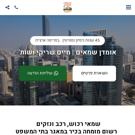
45 שנות ניסיון ומוניטין · בפריסה ארצית
אומדן שמאים | חיים שריקי ושות'
השארת פרטים
שליחת הודעה
שמאי רכוש, רכב ונזקים 
  רשום מומחה בכיר במאגר בתי המשפט